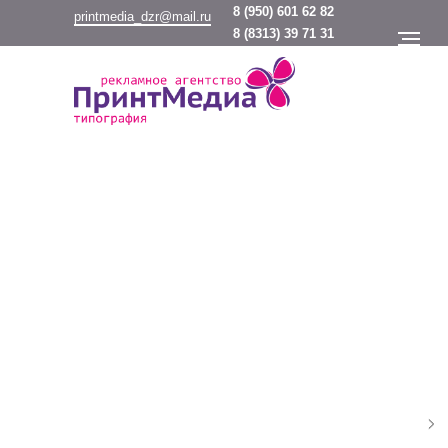
8
(950) 601 62 82
printmedia_dzr@mail.ru
8
(8313) 39 71 31