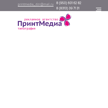
8
(950) 601 62 82
printmedia_dzr@mail.ru
8
(8313) 39 71 31