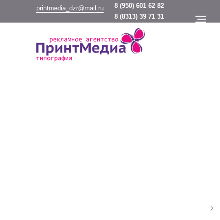
8
(950) 601 62 82
printmedia_dzr@mail.ru
8
(8313) 39 71 31