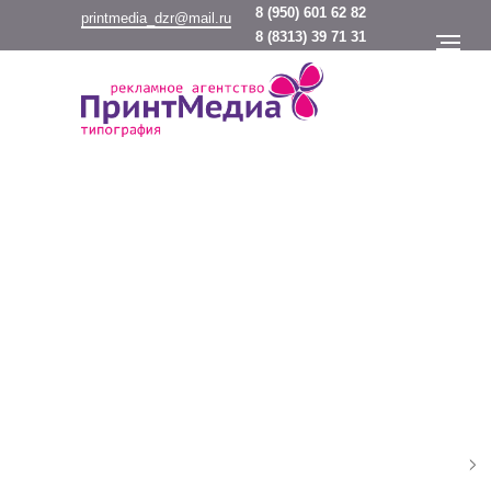
8
(950) 601 62 82
printmedia_dzr@mail.ru
8
(8313) 39 71 31