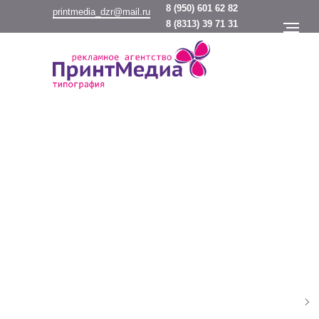
8
(950) 601 62 82
printmedia_dzr@mail.ru
8
(8313) 39 71 31