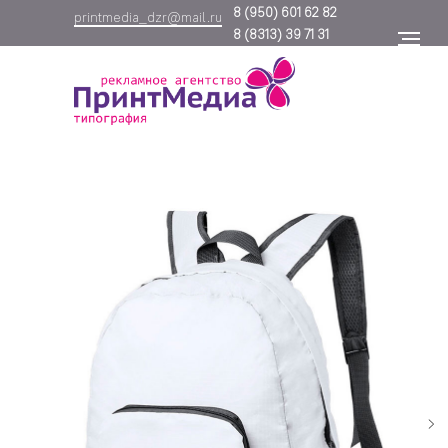
8
(950) 601 62 82
printmedia_dzr@mail.ru
8
(8313) 39 71 31