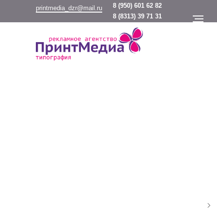
8
(950) 601 62 82
printmedia_dzr@mail.ru
8
(8313) 39 71 31