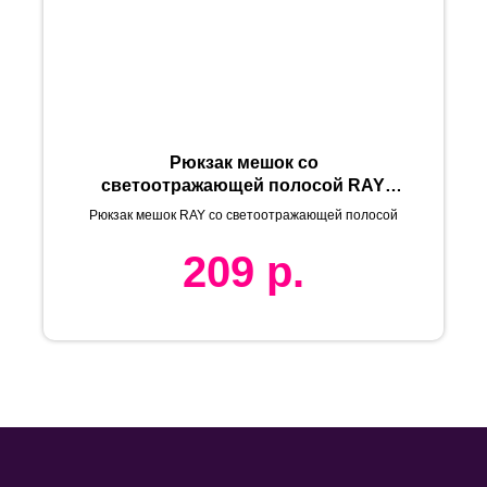
Рюкзак мешок со
светоотражающей полосой RAY,
белый, 35*41 см, полиэстер 210D
Рюкзак мешок RAY со светоотражающей полосой
209
р.