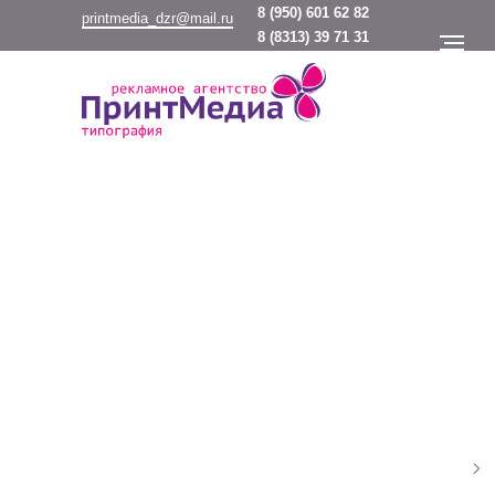
8
(950) 601 62 82
printmedia_dzr@mail.ru
8
(8313) 39 71 31