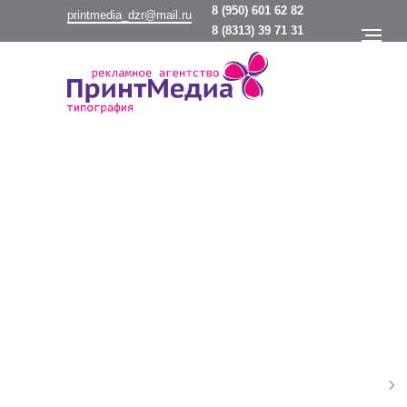
8
(950) 601 62 82
printmedia_dzr@mail.ru
8
(8313) 39 71 31