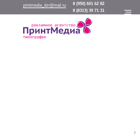
8
(950) 601 62 82
printmedia_dzr@mail.ru
8
(8313) 39 71 31