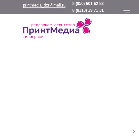
8
(950) 601 62 82
printmedia_dzr@mail.ru
8
(8313) 39 71 31