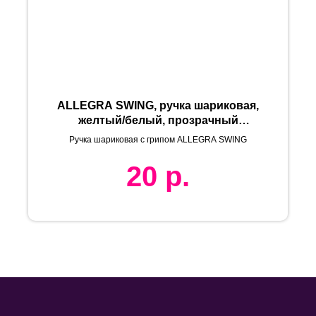
ALLEGRA SWING, ручка шариковая,
желтый/белый, прозрачный
корпус, белый барабанчик, пластик
Ручка шариковая с грипом ALLEGRA SWING
20
р.