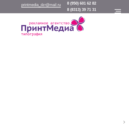
8
(950) 601 62 82
printmedia_dzr@mail.ru
8
(8313) 39 71 31