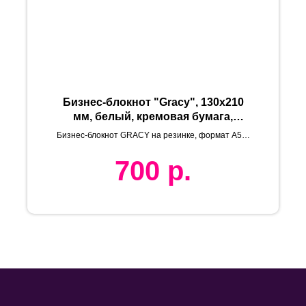
Бизнес-блокнот "Gracy", 130х210
мм, белый, кремовая бумага,
гибкая обложка, в линейку, на
Бизнес-блокнот GRACY на резинке, формат А5, в
резинке
линейку
700
р.