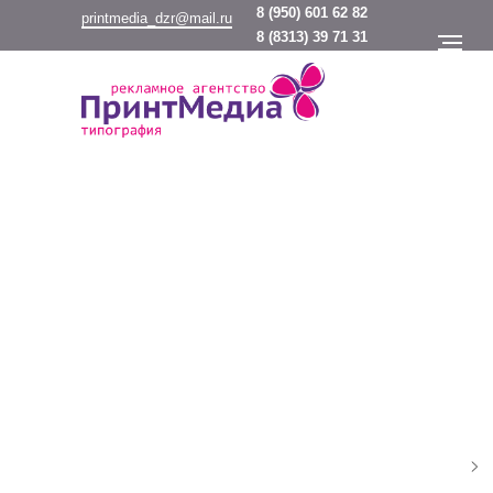
8
(950) 601 62 82
printmedia_dzr@mail.ru
8
(8313) 39 71 31