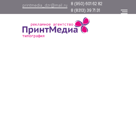
8
(950) 601 62 82
printmedia_dzr@mail.ru
8
(8313) 39 71 31