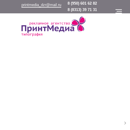
8
(950) 601 62 82
printmedia_dzr@mail.ru
8
(8313) 39 71 31