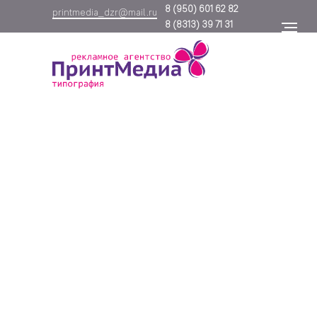
8
(950) 601 62 82
printmedia_dzr@mail.ru
8
(8313) 39 71 31