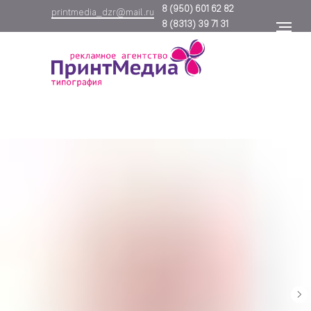
8
(950) 601 62 82
printmedia_dzr@mail.ru
8
(8313) 39 71 31